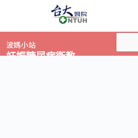
波媽小站
​妊娠糖尿病衛教
100 台灣台北市中正區徐州路2-1號 208室
02-2394-7109
ntu.whealth1@gmail.com
研究計畫
計畫簡介
計畫主持人介紹
研究團隊
最新訊息
研究進度和成果
妊娠糖尿病
相關連結
課程專區