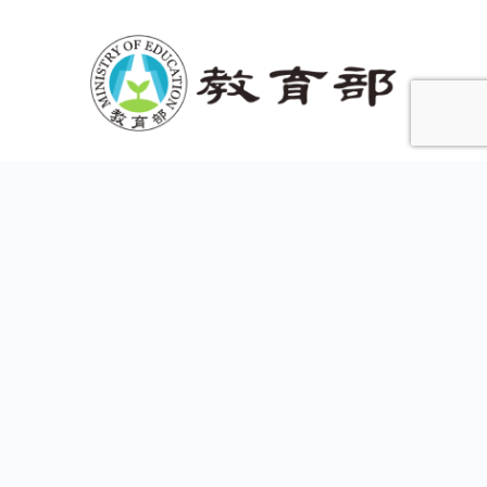
波媽小站
​妊娠糖尿病衛教