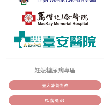
妊娠糖尿病專區
臺大營養衛教
馬偕衛教