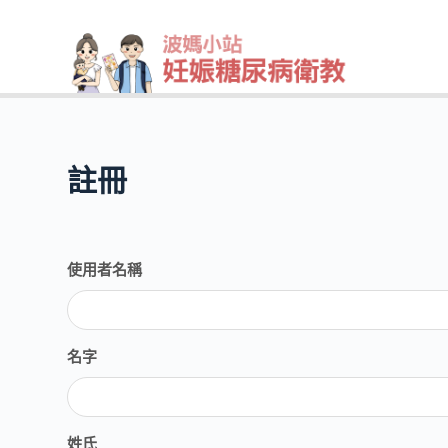
跳
至
主
要
內
容
註冊
使用者名稱
名字
姓氏