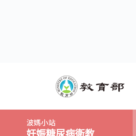
波媽小站
​妊娠糖尿病衛教